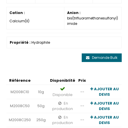
Cation :
Anion :
bis(trifluoromethanesulfonyl)
Calcium(II)
imide
Propriété :
Hydrophile
Demande Bulk
Référence
Disponiblité
Prix
AJOUTER AU
M2008C10
10g
--
DEVIS
Disponible
En
AJOUTER AU
M2008C50
50g
--
production
DEVIS
En
AJOUTER AU
M2008C250
250g
--
production
DEVIS