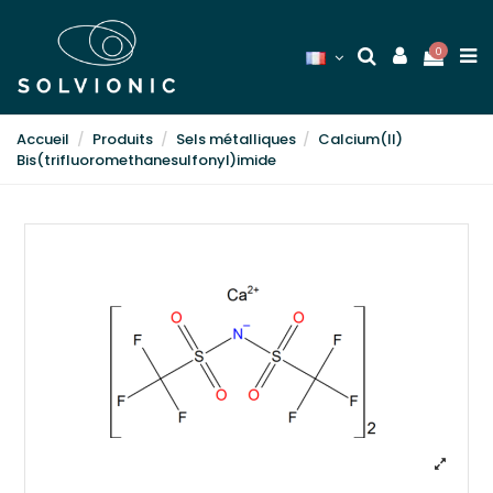
0
Accueil
Produits
Sels métalliques
Calcium(II)
Bis(trifluoromethanesulfonyl)imide