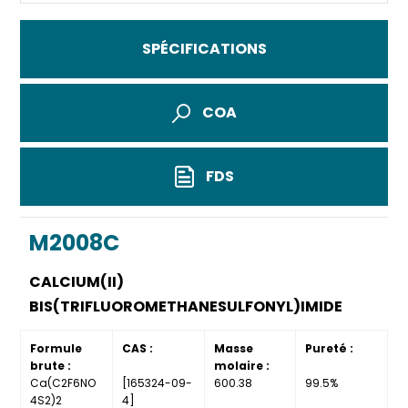
SPÉCIFICATIONS
COA
FDS
M2008C
CALCIUM(II)
BIS(TRIFLUOROMETHANESULFONYL)IMIDE
Formule
CAS :
Masse
Pureté :
brute :
molaire :
Ca(C2F6NO
[165324-09-
600.38
99.5%
4S2)2
4]