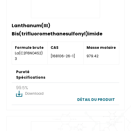
Lanthanum(III)
Bis(trifluoromethanesulfonyl)imide
Formule brute
CAS
Masse molaire
La(C2F6NO4S2)
[168106-26-1]
979.42
3
Pureté
Spécifications
99.5%
Download
DÉTAIL DU PRODUIT