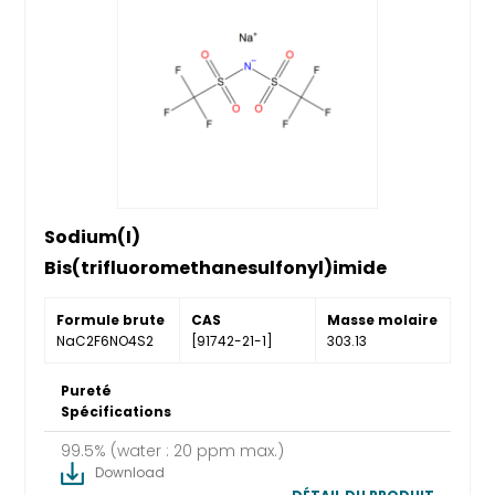
Sodium(I)
Bis(trifluoromethanesulfonyl)imide
Formule brute
CAS
Masse molaire
NaC2F6NO4S2
[91742-21-1]
303.13
Pureté
Spécifications
99.5% (water : 20 ppm max.)
Download