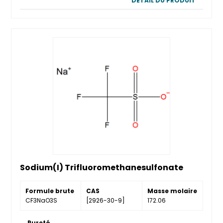
DÉTAIL DU PRODUIT
Sodium(I) Trifluoromethanesulfonate
Formule brute
CAS
Masse molaire
CF3NaO3S
[2926-30-9]
172.06
Pureté