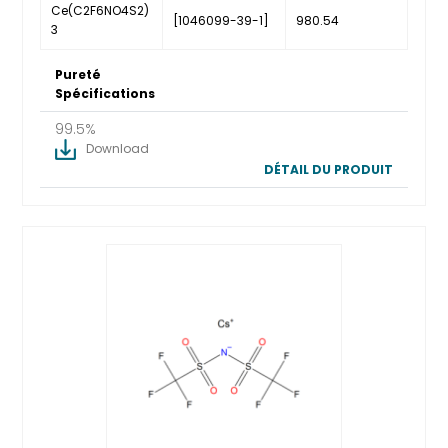
Ce(C2F6NO4S2)
[1046099-39-1]
980.54
3
Pureté
Spécifications
99.5%
Download
DÉTAIL DU PRODUIT