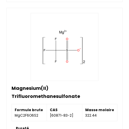
Magnesium(II)
Trifluoromethanesulfonate
Formule brute
CAS
Masse molaire
MgC2F6O6S2
[60871-83-2]
322.44
Pureté