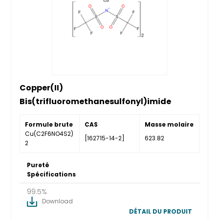
Copper(II)
Bis(trifluoromethanesulfonyl)imide
Formule brute
CAS
Masse molaire
Cu(C2F6NO4S2)
[162715-14-2]
623.82
2
Pureté
Spécifications
99.5%
Download
DÉTAIL DU PRODUIT