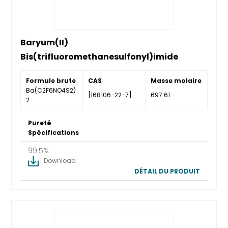
Baryum(II)
Bis(trifluoromethanesulfonyl)imide
Formule brute
CAS
Masse molaire
Ba(C2F6NO4S2)
[168106-22-7]
697.61
2
Pureté
Spécifications
99.5%
Download
DÉTAIL DU PRODUIT