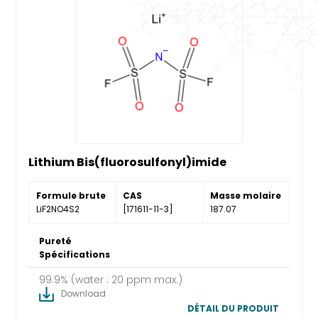
Lithium Bis(fluorosulfonyl)imide
Formule brute
CAS
Masse molaire
LiF2NO4S2
[171611-11-3]
187.07
Pureté
Spécifications
99.9% (water : 20 ppm max.)
Download
DÉTAIL DU PRODUIT