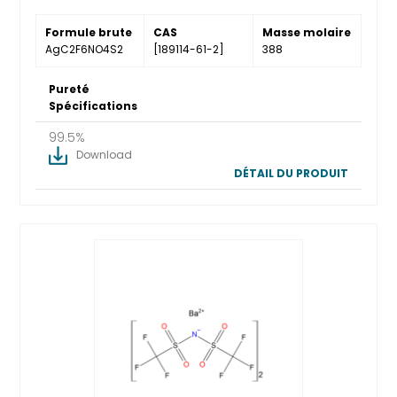
Formule brute
CAS
Masse molaire
AgC2F6NO4S2
[189114-61-2]
388
Pureté
Spécifications
99.5%
Download
DÉTAIL DU PRODUIT