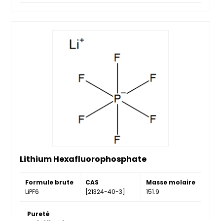
Lithium Hexafluorophosphate
Formule brute
CAS
Masse molaire
LiPF6
[21324-40-3]
151.9
Pureté