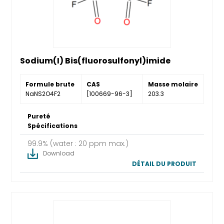
Sodium(I) Bis(fluorosulfonyl)imide
Formule brute
CAS
Masse molaire
NaNS2O4F2
[100669-96-3]
203.3
Pureté
Spécifications
99.9% (water : 20 ppm max.)
Download
DÉTAIL DU PRODUIT