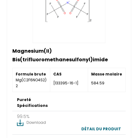
Magnesium(II)
Bis(trifluoromethanesulfonyl)imide
Formule brute
CAS
Masse molaire
Mg(C2F6NO4S2)
[133395-16-1]
584.59
2
Pureté
Spécifications
99.5%
Download
DÉTAIL DU PRODUIT