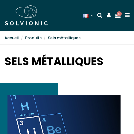
0
Accueil
Produits
Sels métalliques
SELS MÉTALLIQUES