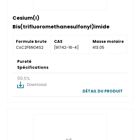
Cesium(I)
Bis(trifluoromethanesulfonyl)imide
Formule brute
CAS
Masse molaire
CsC2F6NO4S2
[91742-16-4]
413.05
Pureté
Spécifications
99.5%
Download
DÉTAIL DU PRODUIT