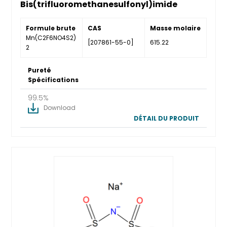
Bis(trifluoromethanesulfonyl)imide
Formule brute
CAS
Masse molaire
Mn(C2F6NO4S2)
[207861-55-0]
615.22
2
Pureté
Spécifications
99.5%
Download
DÉTAIL DU PRODUIT