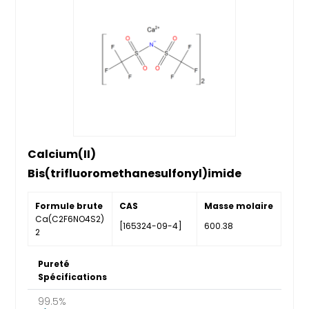
Calcium(II)
Bis(trifluoromethanesulfonyl)imide
Formule brute
CAS
Masse molaire
Ca(C2F6NO4S2)
[165324-09-4]
600.38
2
Pureté
Spécifications
99.5%