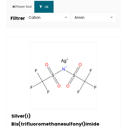
ok
Effacer tout
Filtrer
Cation
Anion
Silver(I)
Bis(trifluoromethanesulfonyl)imide