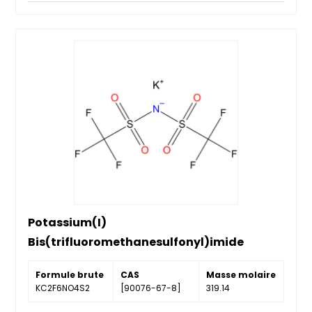
Potassium(I)
Bis(trifluoromethanesulfonyl)imide
Formule brute
CAS
Masse molaire
KC2F6NO4S2
[90076-67-8]
319.14