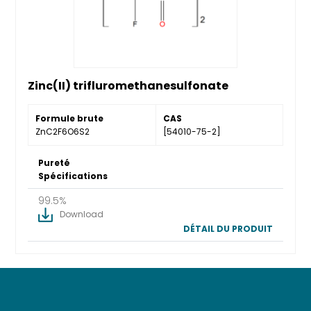
Zinc(II) trifluromethanesulfonate
Formule brute
CAS
ZnC2F6O6S2
[54010-75-2]
Pureté
Spécifications
99.5%
Download
DÉTAIL DU PRODUIT