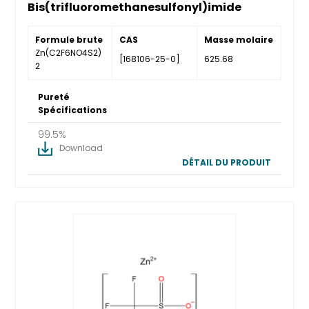
Bis(trifluoromethanesulfonyl)imide
Formule brute
CAS
Masse molaire
Zn(C2F6NO4S2)
[168106-25-0]
625.68
2
Pureté
Spécifications
99.5%
Download
DÉTAIL DU PRODUIT