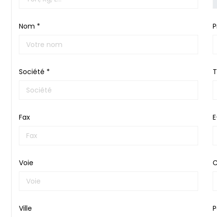
Nom *
P
Société *
T
Fax
E
Voie
C
Ville
P