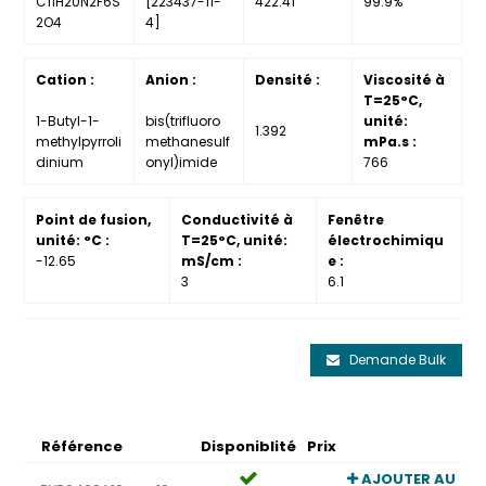
C11H20N2F6S
[223437-11-
422.41
99.9%
2O4
4]
Cation :
Anion :
Densité :
Viscosité à
T=25°C,
1-Butyl-1-
bis(trifluoro
unité:
1.392
methylpyrroli
methanesulf
mPa.s :
dinium
onyl)imide
766
Point de fusion,
Conductivité à
Fenêtre
unité: °C :
T=25°C, unité:
électrochimiqu
-12.65
mS/cm :
e :
3
6.1
Demande Bulk
Référence
Disponiblité
Prix
AJOUTER AU