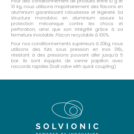
Pour des conditionnement de produits entre 10 g et
10 kg, nous utilisons majoritairement des flacons en
aluminium garantissant robustesse et légèreté. Sa
structure monobloc en aluminium assure la
protection mécanique contre les chocs et
perforation, ainsi que son intégrité grâce à sa
fermeture inviolable. Flacon recyclable à 100%.
Pour nos conditionnements supérieurs à 20kg, nous
utilisons des fûts sous pression en inox 316L,
résistant à des pressions pouvant aller jusqu’à 5
bar. Ils sont équipés de vanne papillon avec
raccords rapides (ball valve with quick coupling).