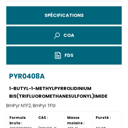
SPÉCIFICATIONS
COA
FDS
PYR0408A
1-BUTYL-1-METHYLPYRROLIDINIUM
BIS(TRIFLUOROMETHANESULFONYL)IMIDE
BmPyr NTF2, BmPyr TFSI
Formule
CAS :
Masse
Pureté :
brute :
molaire :