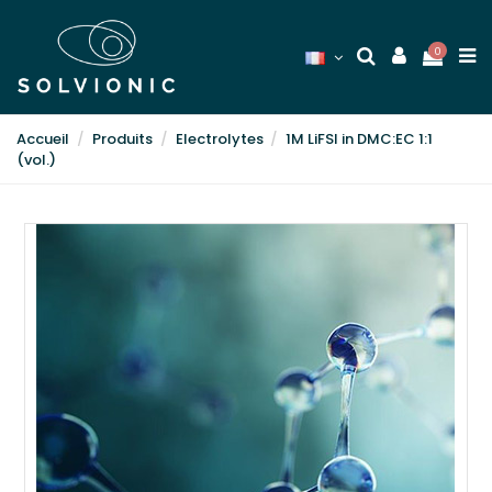
0
Accueil
Produits
Electrolytes
1M LiFSI in DMC:EC 1:1
(vol.)