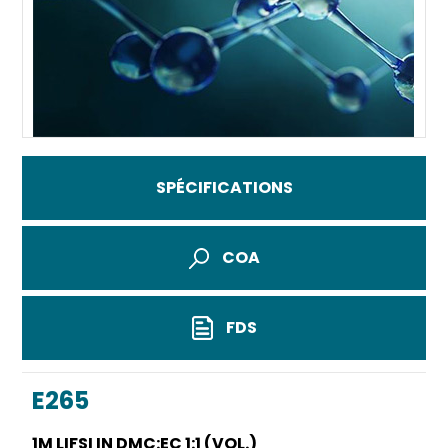
SPÉCIFICATIONS
COA
FDS
E265
1M LIFSI IN DMC:EC 1:1 (VOL.)