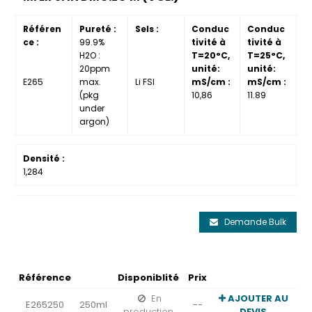
Référen
Pureté :
Sels :
Conduc
Conduc
ce :
99.9%
tivité à
tivité à
H2O :
T=20°C,
T=25°C,
20ppm
unité:
unité:
E265
max.
Li FSI
mS/cm :
mS/cm :
(pkg
10,86
11.89
under
argon)
Densité :
1,284
Demande Bulk
Référence
Disponiblité
Prix
En
AJOUTER AU
E265250
250ml
--
production
DEVIS