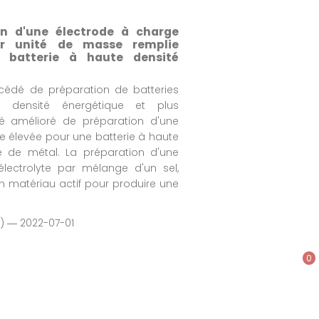
n d'une électrode à charge
ar unité de masse remplie
e batterie à haute densité
cédé de préparation de batteries
e densité énergétique et plus
dé amélioré de préparation d'une
 élevée pour une batterie à haute
e de métal. La préparation d'une
électrolyte par mélange d'un sel,
'un matériau actif pour produire une
1) ― 2022-07-01
0