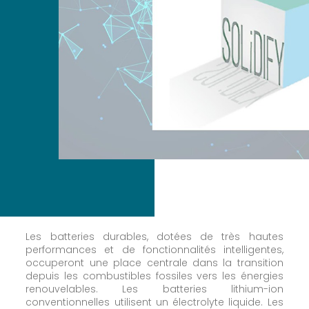
Les batteries durables, dotées de très hautes
performances et de fonctionnalités intelligentes,
occuperont une place centrale dans la transition
depuis les combustibles fossiles vers les énergies
renouvelables. Les batteries lithium-ion
conventionnelles utilisent un électrolyte liquide. Les