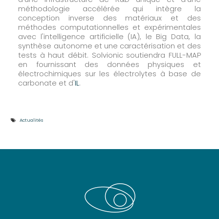
méthodologie accélérée qui intègre la
conception inverse des matériaux et des
méthodes computationnelles et expérimentales
avec l'intelligence artificielle (IA), le Big Data, la
synthèse autonome et une caractérisation et des
tests à haut débit. Solvionic soutiendra FULL-MAP
en fournissant des données physiques et
électrochimiques sur les électrolytes à base de
carbonate et d'
IL
.
Actualités